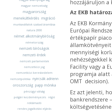
hozzájáruljon a
magyar nemzetiség
Az EKB határoz
magyarország
menekültkérdés
migráció
Az EKB Kormányz
munkavállalok szabad áramlása
Európai Rendsze
natura 2000
német alkotmánybíróság
értékpapír piac
németország
államkötvényeit
nemzeti bíróságok
mennyiségi korlá
nemzeti érdek
nehézségekkel kü
nemzeti parlamentek
Facility vagy a 
nemzetközi jog
programja alatt
nemzetközi kereskedelem
nyircsák adrienn
nemzetpolitika
OMT decision).
oroszország
papp mónika
Ez azt jelenti, 
pénzügyi válság
polgári kezdeményezés
régió
bankrendszere –
reklámadó
költségvetésének
rendes jogalkotási eljárás