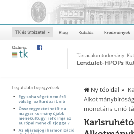
TK és intézetei
Blog
Kutatás
Eredmények
Galéria
Társadalomtudományi Kut
Lendület-HPOPs Kut
Legutóbbi bejegyzések
Nyitóoldal
Ka
Egy soha véget nem érő
Alkotmánybíróság 
válság: az Európai Unió
monetáris unió tá
Összeegyeztethető-e a
magyar kormány újabb
menekültügyi reformja az
Karlsruhét
európai menekültjoggal?
Az eljárásjogi harmonizáció