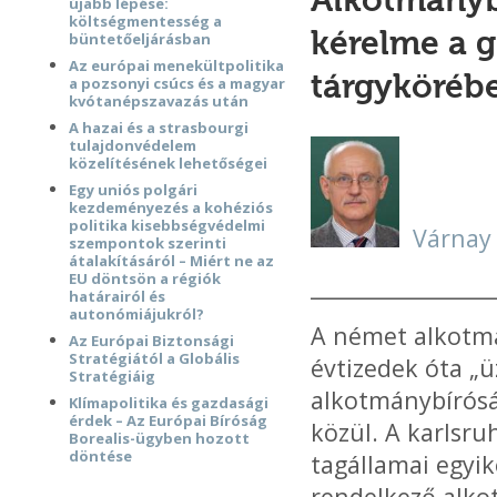
Alkotmánybí
újabb lépése:
költségmentesség a
kérelme a g
büntetőeljárásban
Az európai menekültpolitika
tárgykörébe
a pozsonyi csúcs és a magyar
kvótanépszavazás után
A hazai és a strasbourgi
tulajdonvédelem
közelítésének lehetőségei
Egy uniós polgári
kezdeményezés a kohéziós
politika kisebbségvédelmi
Várnay
szempontok szerinti
átalakításáról – Miért ne az
EU döntsön a régiók
__________________
határairól és
autonómiájukról?
A német alkotmá
Az Európai Biztonsági
Stratégiától a Globális
évtizedek óta „
Stratégiáig
alkotmánybírósá
Klímapolitika és gazdasági
érdek – Az Európai Bíróság
közül. A karlsru
Borealis-ügyben hozott
döntése
tagállamai egyik
rendelkező alko