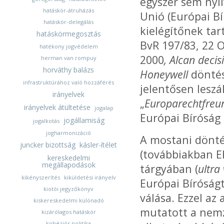
egyszer sem nyi
hatáskör-átruházás
Unió (Európai Bí
hatáskör-delegálás
kielégítőnek tart
hatáskörmegosztás
BvR 197/83, 22 O
hatékony jogvédelem
2000
, Alcan deci
herman van rompuy
horváthy balázs
Honeywell
döntés
infrastruktúrához való hozzáférés
jelentősen leszál
irányelvek
„
Europarechtfreun
irányelvek átültetése
jogalap
Európai Bíróság 
jogállamiság
jogalkotás
jogharmonizáció
A mostani dönté
juncker bizottság
kásler-ítélet
(továbbiakban E
kereskedelmi
megállapodások
tárgyában (
ultra 
kikényszerítés
kiküldetési irányelv
Európai Bíróságt
kiotói jegyzőkönyv
válása. Ezzel az
kiskereskedelmi különadó
mutatott a nemz
kizárólagos hatáskör
kohéziós politika