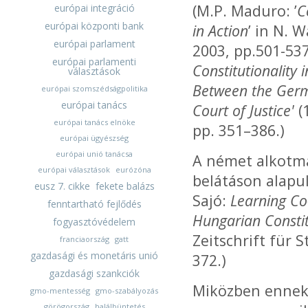
(M.P. Maduro: ’
C
európai integráció
európai központi bank
in Action
’ in N. 
európai parlament
2003, pp.501-53
európai parlamenti
Constitutionality
választások
Between the Germ
európai szomszédságpolitika
európai tanács
Court of Justice'
(
európai tanács elnöke
pp. 351–386.)
európai ügyészség
európai unió tanácsa
A német alkotmá
európai választások
eurózóna
belátáson alapu
eusz 7. cikke
fekete balázs
Sajó:
Learning Co
fenntartható fejlődés
Hungarian Consti
fogyasztóvédelem
Zeitschrift für 
franciaország
gatt
gazdasági és monetáris unió
372.)
gazdasági szankciók
Miközben ennek 
gmo-mentesség
gmo-szabályozás
görögország
halálbüntetés