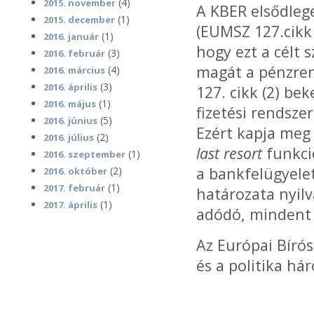
(4)
2015. november
A KBER elsődlege
(1)
2015. december
(EUMSZ 127.cikk 
(1)
2016. január
hogy ezt a célt
(3)
2016. február
magát a pénzren
(4)
2016. március
(3)
2016. április
127. cikk (2) be
(1)
2016. május
fizetési rendsz
(5)
2016. június
Ezért kapja meg
(2)
2016. július
last resort
funkci
(1)
2016. szeptember
a bankfelügyele
(2)
2016. október
(1)
2017. február
határozata nyilv
(1)
2017. április
adódó, mindent 
Az Európai Bírós
és a politika há