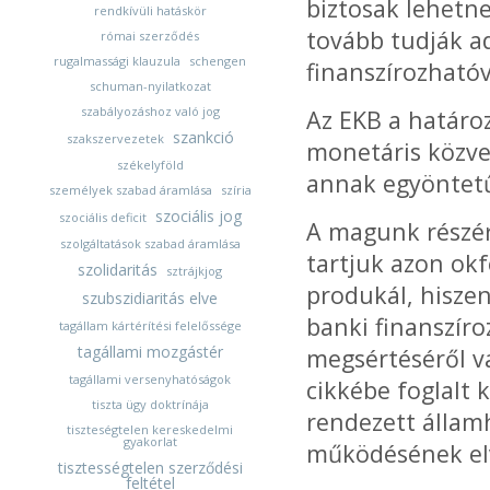
biztosak lehetn
rendkívüli hatáskör
tovább tudják ad
római szerződés
rugalmassági klauzula
schengen
finanszírozhatóvá
schuman-nyilatkozat
szabályozáshoz való jog
Az EKB a határoz
szankció
szakszervezetek
monetáris közve
székelyföld
annak egyöntetű
személyek szabad áramlása
szíria
szociális jog
szociális deficit
A magunk részér
szolgáltatások szabad áramlása
tartjuk azon okf
szolidaritás
sztrájkjog
produkál, hisze
szubszidiaritás elve
banki finanszíro
tagállam kártérítési felelőssége
tagállami mozgástér
megsértéséről v
tagállami versenyhatóságok
cikkébe foglalt 
tiszta ügy doktrínája
rendezett állam
tiszteségtelen kereskedelmi
gyakorlat
működésének elve
tisztességtelen szerződési
feltétel