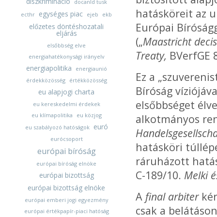
diszkrimináció
docanld tusk
hatásköreit az u
egységes piac
ecthr
ejeb
ekb
Európai Bíróságg
előzetes döntéshozatali
eljárás
(„
Maastricht decis
elsőbbség elve
Treaty,
BVerfGE 8
energiahatékonysági irányelv
energiapolitika
energiaunió
Ez a „szuverenis
érdekközösség
értékközösség
Bíróság víziójáv
eu alapjogi charta
elsőbbséget élve
eu kereskedelmi érdekek
eu klímapolitika
eu közjog
alkotmányos ren
euró
eu szabályozó hatóságok
Handelsgesellsch
eurócsoport
hatásköri túllé
európai bíróság
ráruházott hatás
európai bíróság elnöke
C-189/10.
Melki é
európai bizottság
európai bizottság elnöke
A
final arbiter
kér
európai emberi jogi egyezmény
csak a belátáson
európai értékpapír-piaci hatóság