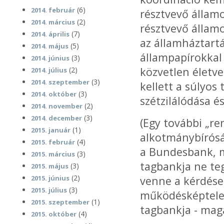
(6)
2014. február
résztvevő államo
(2)
2014. március
résztvevő állam
(7)
2014. április
az államháztartá
(5)
2014. május
állampapírokkal
(3)
2014. június
közvetlen életve
(2)
2014. július
(3)
2014. szeptember
kellett a súlyos
(3)
2014. október
szétzilálódása é
(2)
2014. november
(3)
2014. december
(Egy további „r
(1)
2015. január
alkotmánybírósá
(4)
2015. február
a Bundesbank, 
(3)
2015. március
tagbankja ne teg
(3)
2015. május
(2)
2015. június
venne a kérdéses
(3)
2015. július
működésképtelen
(1)
2015. szeptember
tagbankja - maga
(4)
2015. október