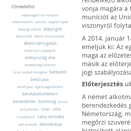
Címkefelhő
vonja magára a 
muníciót az Uni
adatmegőrzési irányelv
adatvédelem
adózás
alapító atyák
viszonyról folyt
alapjogok
alapjogi charta
államcsőd
állami szuverenitás
A 2014. január 
állami támogatás
emeljük ki: Az 
antitröszt szabályok
maga az előzetes
arányosság elve
másik az előterj
ártatlanság vélelme
jogi szabályozás
bankunió
áruk szabad mozgása
belső piac
Előterjesztés
ul
belső piac, egészségvédelem
beruházásvédelem
A német alkotm
bevándorlás
bizottság
brexit
berendezkedés g
ceas
ceta
brit jelentés
Németország, mi
czina veronika
compliance
megőrzi szuveré
demokrácia
déli áramlat
biztosított ala