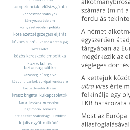
alkotmánybírósá
kompetenciák felülvizsgálata
számára (mint a
koncessziós szabályok
fordulás tekinte
környezetvédelem
környezetvédelmi politika
A német alkotm
kötelezettségszegési eljárás
egyszerűen átad
közbeszerzés
közbeszerzési jog
tárgyában az Eu
közerkölcs
megérkezik az e
közös kereskedelempolitika
közös kül- és
végleges döntés
biztonságpolitika
közösségi hűség elve
A kettejük közöt
központi bankok európai rendszere
ultra vires
értelme
köztisztviselői díjazás
felkínálja egy o
kreisz brigitta
külkapcsolatok
EKB határozata 
kúria
kvótakereskedelem
legitimáció
lenaerts
Most az Európai 
letelepedés szabadsága
likviditás
lojális együttműködés
állásfoglalásáva
magyar állampolgárság