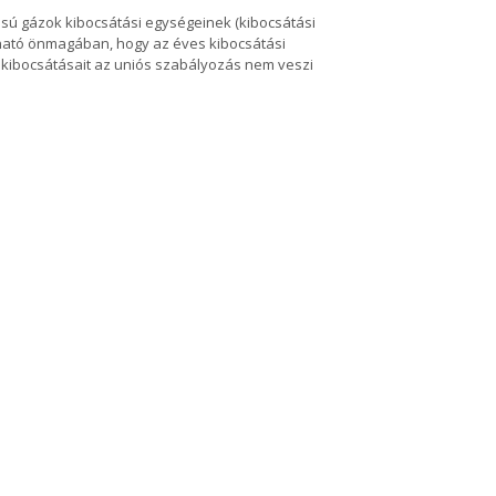
ású gázok kibocsátási egységeinek (kibocsátási
lható önmagában, hogy az éves kibocsátási
kibocsátásait az uniós szabályozás nem veszi