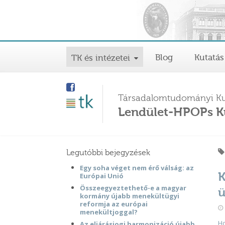
Blog
Kutatás
TK és intézetei
Társadalomtudományi Ku
Lendület-HPOPs K
Legutóbbi bejegyzések
Egy soha véget nem érő válság: az
K
Európai Unió
Összeegyeztethető-e a magyar
ü
kormány újabb menekültügyi
reformja az európai
menekültjoggal?
H
Az eljárásjogi harmonizáció újabb