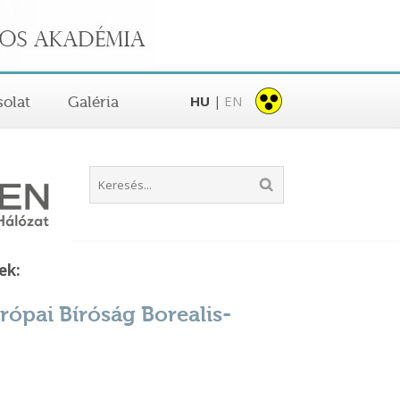
HU
EN
olat
Galéria
|
ek:
rópai Bíróság Borealis-