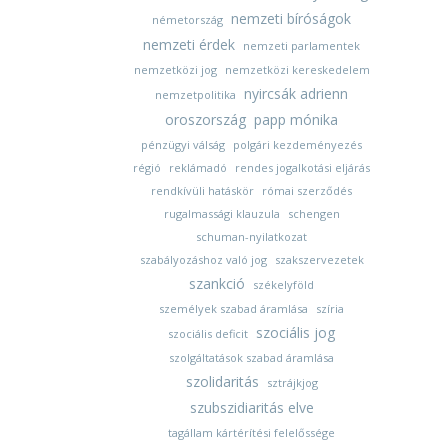
nemzeti bíróságok
németország
nemzeti érdek
nemzeti parlamentek
nemzetközi jog
nemzetközi kereskedelem
nyircsák adrienn
nemzetpolitika
oroszország
papp mónika
pénzügyi válság
polgári kezdeményezés
régió
reklámadó
rendes jogalkotási eljárás
rendkívüli hatáskör
római szerződés
rugalmassági klauzula
schengen
schuman-nyilatkozat
szabályozáshoz való jog
szakszervezetek
szankció
székelyföld
személyek szabad áramlása
szíria
szociális jog
szociális deficit
szolgáltatások szabad áramlása
szolidaritás
sztrájkjog
szubszidiaritás elve
tagállam kártérítési felelőssége