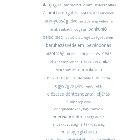
alapjogok
államcsőd
állami szuverenitás
állami támogatás
antitröszt szabályok
arányosság elve
ártatlanság vélelme
bankunió
áruk szabad mozgása
belső piac
belső piac, egészségvédelem
beruházásvédelem
bevándorlás
bizottság
ceas
brexit
brit jelentés
ceta
czina veronika
compliance
demokrácia
déli áramlat
diszkrimináció
docanld tusk
ecthr
egységes piac
ejeb
ekb
előzetes döntéshozatali eljárás
elsőbbség elve
energiahatékonysági irányelv
energiapolitika
energiaunió
érdekközösség
értékközösség
eu alapjogi charta
eu kereskedelmi érdekek
eu klímapolitika