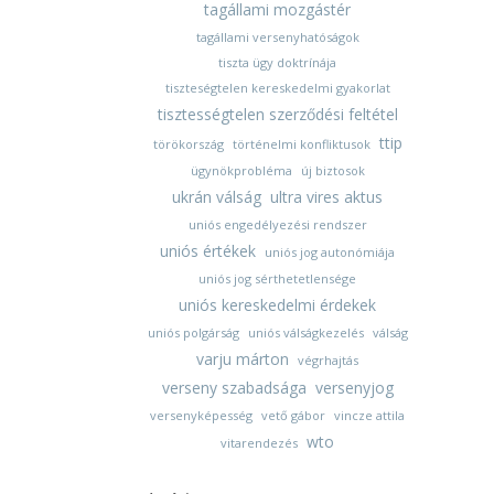
tagállami mozgástér
tagállami versenyhatóságok
tiszta ügy doktrínája
tiszteségtelen kereskedelmi gyakorlat
tisztességtelen szerződési feltétel
ttip
törökország
történelmi konfliktusok
ügynökprobléma
új biztosok
ukrán válság
ultra vires aktus
uniós engedélyezési rendszer
uniós értékek
uniós jog autonómiája
uniós jog sérthetetlensége
uniós kereskedelmi érdekek
uniós polgárság
uniós válságkezelés
válság
varju márton
végrhajtás
verseny szabadsága
versenyjog
versenyképesség
vető gábor
vincze attila
wto
vitarendezés