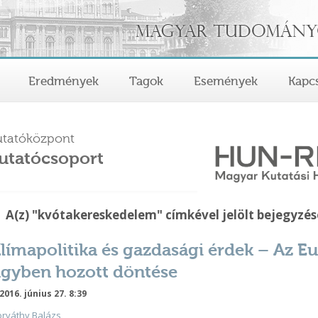
Eredmények
Tagok
Események
Kapcs
tatóközpont
utatócsoport
A(z) "kvótakereskedelem" címkével jelölt bejegyzés
límapolitika és gazdasági érdek – Az Eu
gyben hozott döntése
2016. június 27. 8:39
orváthy
Balázs