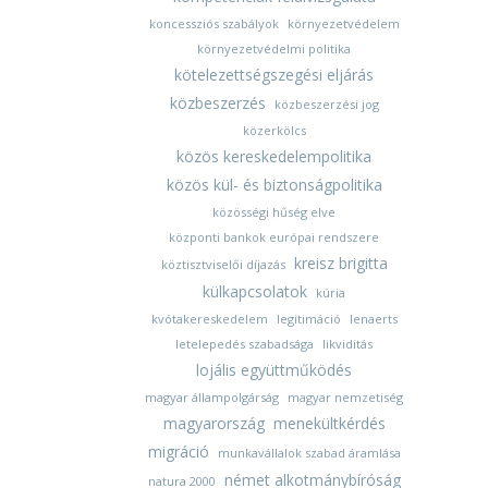
koncessziós szabályok
környezetvédelem
környezetvédelmi politika
kötelezettségszegési eljárás
közbeszerzés
közbeszerzési jog
közerkölcs
közös kereskedelempolitika
közös kül- és biztonságpolitika
közösségi hűség elve
központi bankok európai rendszere
kreisz brigitta
köztisztviselői díjazás
külkapcsolatok
kúria
kvótakereskedelem
legitimáció
lenaerts
letelepedés szabadsága
likviditás
lojális együttműködés
magyar állampolgárság
magyar nemzetiség
magyarország
menekültkérdés
migráció
munkavállalok szabad áramlása
német alkotmánybíróság
natura 2000