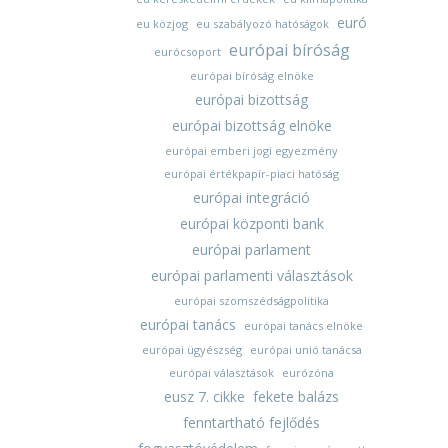
euró
eu közjog
eu szabályozó hatóságok
európai bíróság
eurócsoport
európai bíróság elnöke
európai bizottság
európai bizottság elnöke
európai emberi jogi egyezmény
európai értékpapír-piaci hatóság
európai integráció
európai központi bank
európai parlament
európai parlamenti választások
európai szomszédságpolitika
európai tanács
európai tanács elnöke
európai ügyészség
európai unió tanácsa
európai választások
eurózóna
eusz 7. cikke
fekete balázs
fenntartható fejlődés