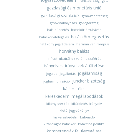
fogyasztóvédelem
franciaország
gatt
gazdasági és monetáris unió
gazdasági szankciók
gmo-mentesség
gmo-szabályozás
görögország
halálbüntetés
hatáskör-átruházás
hatáskörmegosztás
hatáskör-delegálás
hatékony jogvédelem
herman van rompuy
horváthy balázs
infrastruktúrához való hozzáférés
irányelvek
irányelvek átültetése
jogállamiság
jogalap
jogalkotás
juncker bizottság
jogharmonizáció
kásler-ítélet
kereskedelmi megállapodások
kikényszerítés
kiküldetési irányelv
kiotói jegyzőkönyv
kiskereskedelmi különadó
kizárólagos hatáskör
kohéziós politika
kompetenciák felülvizsgálata