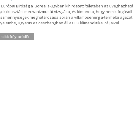
 Európai Bíróság a Borealis-ügyben kihirdetett ítéletében az üvegházhat
gok) kiosztási mechanizmusát vizsgálta, és kimondta, hogy nem kifogáso
szmennyiségek meghatározása során a villamosenergia-termelői ágazat 
gyelembe, ugyanis ez összhangban áll az EU klímapolitikai céljaival.
 cikk folytatódik...