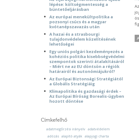
lépése: költségmentesség a
Az
büntetőeljárásban
jo
Az európai menekültpolitika a
ös
pozsonyi csúcs és a magyar
fi
kvótanépszavazás után
A hazai és a strasbourgi
A
tulajdonvédelem közelítésének
lehetőségei
Egy uniós polgári kezdeményezés a
kohéziós politika kisebbségvédelmi
szempontok szerinti átalakításáról
– Miért ne az EU döntsön a régiók
határairól és autonómiájukról?
Az Európai Biztonsági Stratégiától
a Globális Stratégiáig
Klímapolitika és gazdasági érdek –
Az Európai Bíróság Borealis-ügyben
hozott döntése
Címkefelhő
adatmegőrzési irányelv
adatvédelem
adózás
alapító atyák
alapjogi charta