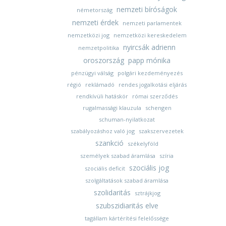
nemzeti bíróságok
németország
nemzeti érdek
nemzeti parlamentek
nemzetközi jog
nemzetközi kereskedelem
nyircsák adrienn
nemzetpolitika
oroszország
papp mónika
pénzügyi válság
polgári kezdeményezés
régió
reklámadó
rendes jogalkotási eljárás
rendkívüli hatáskör
római szerződés
rugalmassági klauzula
schengen
schuman-nyilatkozat
szabályozáshoz való jog
szakszervezetek
szankció
székelyföld
személyek szabad áramlása
szíria
szociális jog
szociális deficit
szolgáltatások szabad áramlása
szolidaritás
sztrájkjog
szubszidiaritás elve
tagállam kártérítési felelőssége