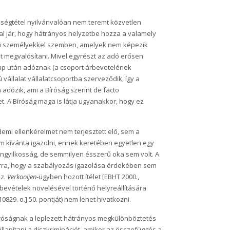
nbségtétel nyilvánvalóan nem teremt közvetlen
al jár, hogy hátrányos helyzetbe hozza a valamely
ogi személyekkel szemben, amelyek nem képezik
iót megvalósítani. Mivel egyrészt az adó erősen
alap után adóznak (a csoport árbevetelének
ú vállalat vállalatcsoportba szerveződik, így a
adózik, ami a Bíróság szerint de facto
et. A Bíróság maga is látja ugyanakkor, hogy ez
mi ellenkérelmet nem terjesztett elő, sem a
kívánta igazolni, ennek keretében egyetlen egy
ngyilkosság, de semmilyen ésszerű oka sem volt. A
rra, hogy a szabályozás igazolása érdekében sem
sz.
Verkooijen
‑ügyben hozott ítélet [EBHT 2000.,
dóbevételek növelésével történő helyreállítására
10829. o.] 50. pontját) nem lehet hivatkozni.
íróságnak a leplezett hátrányos megkülönböztetés
lapítani a diszkriminációt, amikor az összefüggés a