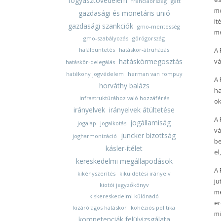
fogyasztóvédelem
franciaország
gatt
me
gazdasági és monetáris unió
ít
gazdasági szankciók
gmo-mentesség
me
gmo-szabályozás
görögország
halálbüntetés
hatáskör-átruházás
A 
hatáskörmegosztás
vá
hatáskör-delegálás
hatékony jogvédelem
herman van rompuy
A 
horváthy balázs
ha
infrastruktúrához való hozzáférés
ok
irányelvek
irányelvek átültetése
A 
jogállamiság
jogalap
jogalkotás
vá
juncker bizottság
jogharmonizáció
be
kásler-ítélet
el
kereskedelmi megállapodások
A 
kikényszerítés
kiküldetési irányelv
ju
kiotói jegyzőkönyv
me
kiskereskedelmi különadó
er
kizárólagos hatáskör
kohéziós politika
mi
kompetenciák felülvizsgálata