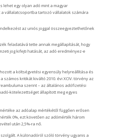
es lehet egy olyan adó mint a magyar
a vállalatcsoportba tartozó vállalatok számára
endelkezést az uniós joggal összeegyeztethetőnek
zék feladatává tette annak megállapítását, hogy
eti jog kifejti hatását, az adó eredményez-e
ozott a költségvetési egyensúly helyreállítása és
 számos kritikát kiváltó 2010. évi XCIV. törvény az
reambuluma szerint – az általános adófizetési
dó‑kötelezettséget állapított meg egyes
ó mértéke az adóalap mértékétől függően erősen
dómérték 0%, ezt követően az adómérték három
evétel után 2,5%‑ra nő.
 szolgált. A különadóról szóló törvény ugyanis a