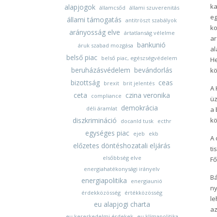
ka
alapjogok
államcsőd
állami szuverenitás
eg
állami támogatás
antitröszt szabályok
ko
arányosság elve
ártatlanság vélelme
ar
bankunió
áruk szabad mozgása
al
belső piac
belső piac, egészségvédelem
He
beruházásvédelem
bevándorlás
kö
bizottság
ceas
brexit
brit jelentés
A 
ceta
czina veronika
compliance
üz
demokrácia
déli áramlat
a 
diszkrimináció
kö
docanld tusk
ecthr
egységes piac
ejeb
ekb
A 
előzetes döntéshozatali eljárás
ti
elsőbbség elve
Fő
energiahatékonysági irányelv
Bá
energiapolitika
energiaunió
ny
érdekközösség
értékközösség
le
eu alapjogi charta
az
eu kereskedelmi érdekek
eu klímapolitika