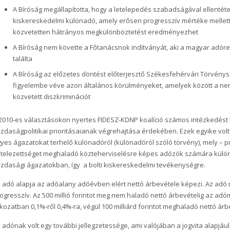
A Bíróság megállapította, hogy a letelepedés szabadságával ellentét
kiskereskedelmi különadó, amely erősen progresszív mértéke mellett 
közvetetten hátrányos megkülönböztetést eredményezhet
A Bíróság nem követte a Főtanácsnok indítványát, aki a magyar adór
találta
A Bíróság az előzetes döntést előterjesztő Székesfehérvári Törvénys
figyelembe véve azon általános körülményeket, amelyek között a nemz
közvetett diszkriminációt
2010-es választásokon nyertes FIDESZ-KDNP koalíció számos intézkedést h
zdaságpolitikai prioritásaianak végrehajtása érdekében. Ezek egyike volt a
yes ágazatokat terhelő különadóról (különadóról szóló törvény), mely – p
telezettséget meghaladó közteherviselésre képes adózók számára különa
zdasági ágazatokban, így a bolti kiskereskedelmi tevékenységre.
 adó alapja az adóalany adóévben elért nettó árbevétele képezi. Az ad
ogresszív. Az 500 millió forintot meg nem haladó nettó árbevételig az a
kozatban 0,1%‑ről 0,4%‑ra, végül 100 milliárd forintot meghaladó nettó árb
 adónak volt egy további jellegzetessége, ami valójában a jogvita alapjául