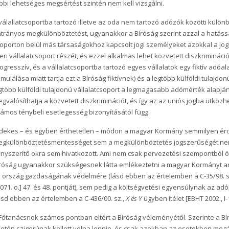
bbi lehetséges megsértést szintén nem kell vizsgálni.
válallatcsoportba tartozó illetve az oda nem tartozó adózók közötti külö
trányos megkülönböztetést, ugyanakkor a Bíróság szerint azzal a hatáss
oporton belül más társaságokhoz kapcsolt jogi személyeket azokkal a j
yen vállalatcsoport részét, és ezzel alkalmas lehet közvetett diszkriminác
ogresszív, és a vállalatcsoportba tartozó egyes vállalatok egy fiktív adó
mulálása miatt tartja ezt a Bíróság fiktívnek) és a legtöbb külföldi tulajdon
gtöbb külföldi tulajdonú vállalatcsoport a legmagasabb adómérték alapján 
gvalósíthatja a közvetett diszkriminációt, és így az az uniós jogba ütközh
ámos ténybeli esetlegesség bizonyításától függ.
dekes – és egyben érthetetlen – módon a magyar Kormány semmilyen érde
gkülönböztetésmentességet sem a megkülönböztetés jogszerűségét nem 
nyszerítő okra sem hivatkozott. Ami nem csak pervezetési szempontból ö
róság ugyanakkor szükségesnek látta emlékeztetni a magyar Kormányt a
 ország gazdaságának védelmére (lásd ebben az értelemben a C‑35/98. 
4071. o.] 47. és 48. pontját), sem pedig a költségvetési egyensúlynak az a
ásd ebben az értelemben a C‑436/00. sz.,
X és Y
ügyben ítélet [EBHT 2002., I‑
Főtanácsnok számos pontban eltért a Bíróság véleményétől. Szerinte a B
etén szigorúnak kellett volna lennie, és csak azokban az esetekben megál