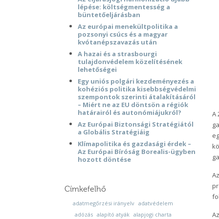
lépése: költségmentesség a
büntetőeljárásban
Az európai menekültpolitika a
pozsonyi csúcs és a magyar
kvótanépszavazás után
A hazai és a strasbourgi
tulajdonvédelem közelítésének
lehetőségei
Egy uniós polgári kezdeményezés a
kohéziós politika kisebbségvédelmi
szempontok szerinti átalakításáról
– Miért ne az EU döntsön a régiók
határairól és autonómiájukról?
A 
Az Európai Biztonsági Stratégiától
ga
a Globális Stratégiáig
eg
Klímapolitika és gazdasági érdek –
kö
Az Európai Bíróság Borealis-ügyben
ga
hozott döntése
Az
pr
Címkefelhő
fo
adatmegőrzési irányelv
adatvédelem
Az
adózás
alapító atyák
alapjogi charta