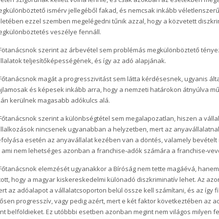
gkülönböztető ismérv jellegéből fakad, és nemcsak inkább véletlenszerű 
életében ezzel szemben megelégedni tűnik azzal, hogy a közvetett diszkrim
gkülönböztetés veszélye fennáll.
Fötanácsnok szerint az árbevétel sem problémás megkülönböztető tényező
llalatok teljesítőképességének, és így az adó alapjának.
Főtanácsnok magát a progresszivitást sem látta kérdésesnek, ugyanis ál
jlamosak és képesek inkább arra, hogy a nemzeti határokon átnyúlva műk
án kerülnek magasabb adókulcs alá.
Főtanácsnok szerint a különbségtétel sem megalapozatlan, hiszen a váll
llalkozások nincsenek ugyanabban a helyzetben, mert az anyavállalatnak
folyása esetén az anyavállalat kezében van a döntés, valamely bevételt 
, ami nem lehetséges azonban a franchise‑adók számára a franchise‑vevő
Főtanácsnok elemzését ugyanakkor a Bíróság nem tette magáévá, hane
tott, hogy a magyar kiskereskedelmi különadó diszkriminatív lehet. Az az
rt az adóalapot a vállalatcsoporton belül össze kell számítani, és az így fi
ősen progresszív, vagy pedig azért, mert e két faktor következtében az a
nt belföldieket. Ez utóbbbi esetben azonban megint nem világos milyen fel