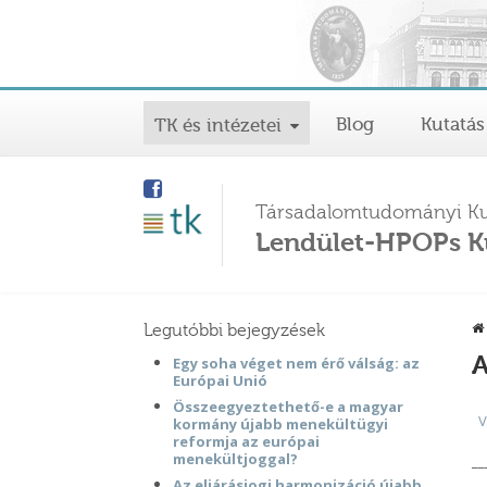
Blog
Kutatás
TK és intézetei
Társadalomtudományi Ku
Lendület-HPOPs K
Legutóbbi bejegyzések
A
Egy soha véget nem érő válság: az
Európai Unió
Összeegyeztethető-e a magyar
V
kormány újabb menekültügyi
reformja az európai
menekültjoggal?
__
Az eljárásjogi harmonizáció újabb