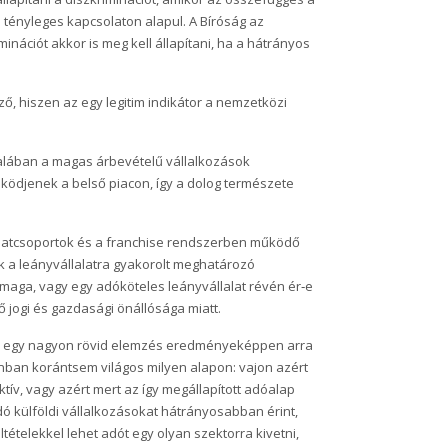
tényleges kapcsolaton alapul. A Bíróság az
inációt akkor is meg kell állapítani, ha a hátrányos
, hiszen az egy legitim indikátor a nemzetközi
talában a magas árbevételű vállalkozások
ödjenek a belső piacon, így a dolog természete
alatcsoportok és a franchise rendszerben működő
 a leányvállalatra gyakorolt meghatározó
maga, vagy egy adóköteles leányvállalat révén ér‑e
 jogi és gazdasági önállósága miatt.
m egy nagyon rövid elemzés eredményeképpen arra
onban korántsem világos milyen alapon: vajon azért
ktív, vagy azért mert az így megállapított adóalap
dó külföldi vállalkozásokat hátrányosabban érint,
tételekkel lehet adót egy olyan szektorra kivetni,