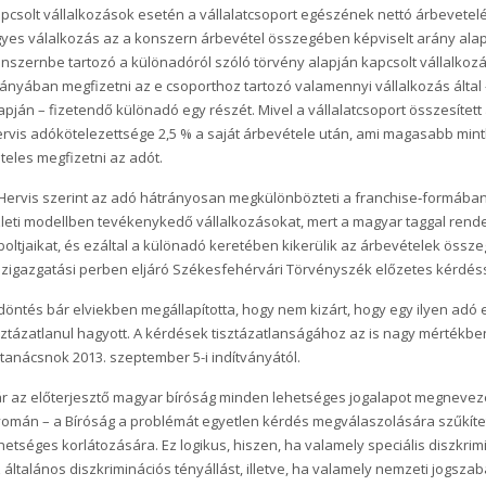
pcsolt vállalkozások esetén a vállalatcsoport egészének nettó árbevetel
yes válalkozás az a konszern árbevétel összegében képviselt arány alapj
nszernbe tartozó a különadóról szóló törvény alapján kapcsolt vállalkozá
ányában megfizetni az e csoporthoz tartozó valamennyi vállalkozás által
apján – fizetendő különadó egy részét. Mivel a vállalatcsoport összesített 
rvis adókötelezettsége 2,5 % a saját árbevétele után, ami magasabb minth
teles megfizetni az adót.
Hervis szerint az adó hátrányosan megkülönbözteti a franchise‑formában
leti modellben tevékenykedő vállalkozásokat, mert a magyar taggal ren
boltjaikat, és ezáltal a különadó keretében kikerülik az árbevételek öss
zigazgatási perben eljáró Székesfehérvári Törvényszék előzetes kérdéss
döntés bár elviekben megállapította, hogy nem kizárt, hogy egy ilyen adó 
sztázatlanul hagyott. A kérdések tisztázatlanságához az is nagy mértékben
tanácsnok 2013. szeptember 5-i indítványától.
r az előterjesztő magyar bíróság minden lehetséges jogalapot megnevezet
omán – a Bíróság a problémát egyetlen kérdés megválaszolására szűkít
hetséges korlátozására. Ez logikus, hiszen, ha valamely speciális diszkrim
 általános diszkriminációs tényállást, illetve, ha valamely nemzeti jogsz