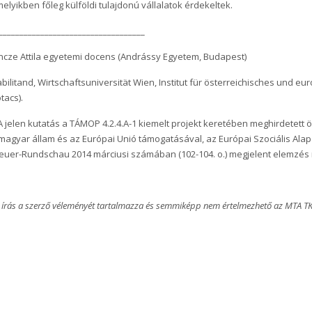
elyikben főleg külföldi tulajdonú vállalatok érdekeltek.
___________________________________
ncze Attila egyetemi docens (Andrássy Egyetem, Budapest)
bilitand, Wirtschaftsuniversität Wien, Institut für österreichisches und eu
tacs).
A jelen kutatás a TÁMOP 4.2.4.A-1 kiemelt projekt keretében meghirdetet
magyar állam és az Európai Unió támogatásával, az Európai Szociális Alap 
euer-Rundschau 2014 márciusi számában (102-104. o.) megjelent elemzés r
 írás a szerző véleményét tartalmazza és semmiképp nem értelmezhető az MTA TK 