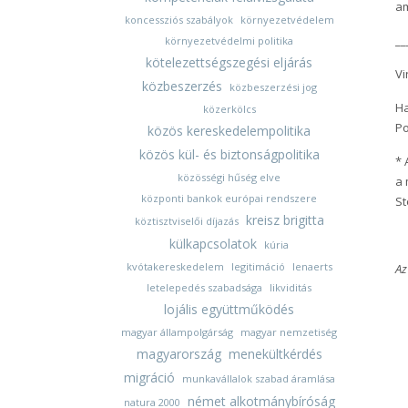
am
koncessziós szabályok
környezetvédelem
__
környezetvédelmi politika
kötelezettségszegési eljárás
Vi
közbeszerzés
közbeszerzési jog
Ha
közerkölcs
Po
közös kereskedelempolitika
közös kül- és biztonságpolitika
* 
közösségi hűség elve
a 
központi bankok európai rendszere
St
kreisz brigitta
köztisztviselői díjazás
külkapcsolatok
kúria
kvótakereskedelem
legitimáció
lenaerts
Az
letelepedés szabadsága
likviditás
lojális együttműködés
magyar állampolgárság
magyar nemzetiség
magyarország
menekültkérdés
migráció
munkavállalok szabad áramlása
német alkotmánybíróság
natura 2000