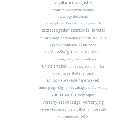
tagállami mozgástér
tagállami versenyhatóságok
tiszta ügy doktrínája
tiszteségtelen kereskedelmi gyakorlat
tisztességtelen szerződési feltétel
ttip
törökország
történelmi konfliktusok
ügynökprobléma
új biztosok
ukrán válság
ultra vires aktus
uniós engedélyezési rendszer
uniós értékek
uniós jog autonómiája
uniós jog sérthetetlensége
uniós kereskedelmi érdekek
uniós polgárság
uniós válságkezelés
válság
varju márton
végrhajtás
verseny szabadsága
versenyjog
versenyképesség
vető gábor
vincze attila
wto
vitarendezés