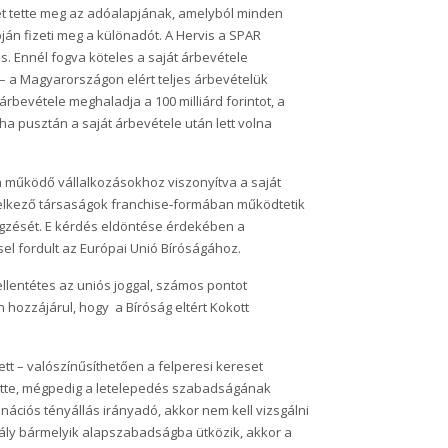
ét tette meg az adóalapjának, amelyból minden
án fizeti meg a különadót. A Hervis a SPAR
s. Ennél fogva köteles a saját árbevétele
 – a Magyarországon elért teljes árbevételük
árbevétele meghaladja a 100 milliárd forintot, a
a pusztán a saját árbevétele után lett volna
 működő vállalkozásokhoz viszonyítva a saját
delkező társaságok franchise‑formában működtetik
zegzését. E kérdés eldöntése érdekében a
el fordult az Európai Unió Bíróságához.
ellentétes az uniós joggal, számos pontot
 hozzájárul, hogy a Bíróság eltért Kokott
t – valószínűsíthetően a felperesi kereset
ette, mégpedig a letelepedés szabadságának
inációs tényállás irányadó, akkor nem kell vizsgálni
abály bármelyik alapszabadságba ütközik, akkor a