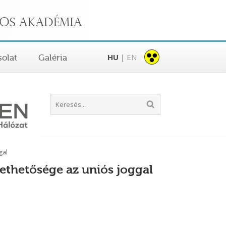
HU
EN
olat
Galéria
|
gal
ethetősége az uniós joggal