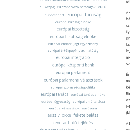
tö
euró
eu közjog
eu szabályozó hatóságok
A 
európai bíróság
eurócsoport
há
európai bíróság elnöke
cs
európai bizottság
il
európai bizottság elnöke
pr
európai emberi jogi egyezmény
ku
európai értékpapír-piaci hatóság
le
európai integráció
me
sz
európai központi bank
európai parlament
Ér
európai parlamenti választások
me
ké
európai szomszédságpolitika
Bí
európai tanács
európai tanács elnöke
az
európai ügyészség
európai unió tanácsa
I‑
európai választások
eurózóna
(l
eusz 7. cikke
fekete balázs
fenntartható fejlődés
A 
es