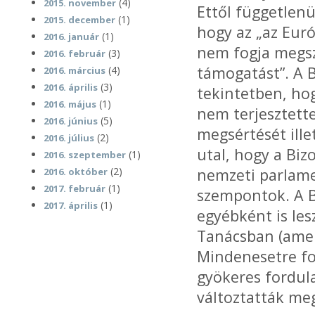
(4)
2015. november
Ettől függetlenü
(1)
2015. december
hogy az „az Eur
(1)
2016. január
nem fogja megsz
(3)
2016. február
támogatást”. A 
(4)
2016. március
(3)
2016. április
tekintetben, hog
(1)
2016. május
nem terjesztette
(5)
2016. június
megsértését ille
(2)
2016. július
utal, hogy a Biz
(1)
2016. szeptember
(2)
nemzeti parlame
2016. október
(1)
2017. február
szempontok. A Bi
(1)
2017. április
egyébként is le
Tanácsban (amel
Mindenesetre fo
gyökeres fordula
változtatták meg