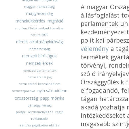
A magyar Ország
magyar nemzetiség
magyarország
állásfoglalást t
menekültkérdés
migráció
parlamentek uni
munkavállalok szabad áramlása
kezdeményezett 
natura 2000
politikai párbes
német alkotmánybíróság
vélemény
a tagá
németország
termékek gyártás
nemzeti bíróságok
nemzeti érdek
törvényi, rendel
nemzeti parlamentek
szóló irányelvja
nemzetközi jog
Országgyűlés kif
nemzetközi kereskedelem
elfogadandó, fe
nyircsák adrienn
nemzetpolitika
tágan határozza
oroszország
papp mónika
akadályozhatja 
pénzügyi válság
polgári kezdeményezés
régió
intézkedéseket 
reklámadó
magasabb szintjé
rendes jogalkotási eljárás