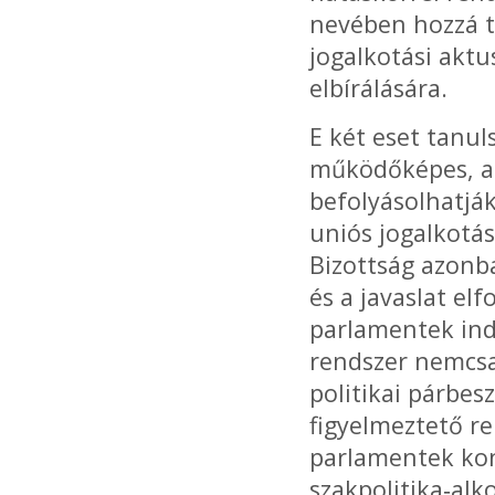
nevében hozzá to
jogalkotási akt
elbírálására.
E két eset tanul
működőképes, a
befolyásolhatják
uniós jogalkotás
Bizottság azonba
és a javaslat el
parlamentek ind
rendszer nemcs
politikai párbes
figyelmeztető re
parlamentek kon
szakpolitika‑al