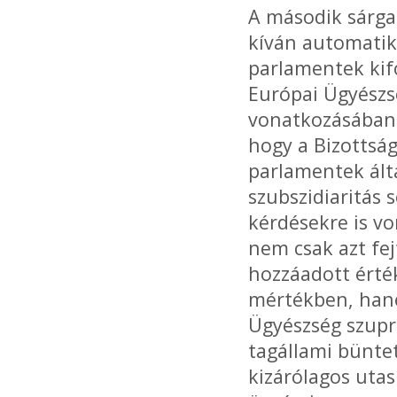
A második sárga 
kíván automatik
parlamentek kif
Európai Ügyészsé
vonatkozásában 
hogy a Bizottság
parlamentek ált
szubszidiaritás 
kérdésekre is vo
nem csak azt fej
hozzáadott érték
mértékben, hane
Ügyészség szupr
tagállami büntet
kizárólagos utas