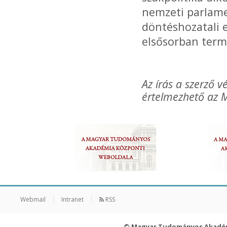
nemzeti parlame
döntéshozatali 
elsősorban term
Az írás a szerző
értelmezhető az M
Webmail
Intranet
RSS
© Magyar Tudományos Akadé