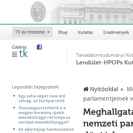
TK és intézetei
Blog
Kutatás
Eredmények
Galéria
Társadalomtudományi Kut
Lendület-HPOPs Kut
Legutóbbi bejegyzések
Nyitóoldal
Me
Egy soha véget nem érő
parlamentjeinek v
válság: az Európai Unió
Összeegyeztethető-e a
Meghallgatá
magyar kormány újabb
menekültügyi reformja az
nemzeti pa
európai menekültjoggal?
Az eljárásjogi harmonizáció