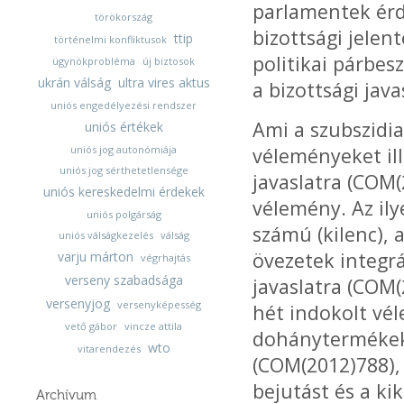
parlamentek érd
törökország
bizottsági jele
ttip
történelmi konfliktusok
politikai párbes
ügynökprobléma
új biztosok
ukrán válság
ultra vires aktus
a bizottsági jav
uniós engedélyezési rendszer
Ami a szubszidia
uniós értékek
uniós jog autonómiája
véleményeket ill
uniós jog sérthetetlensége
javaslatra (COM(
uniós kereskedelmi érdekek
vélemény. Az il
uniós polgárság
számú (kilenc), 
uniós válságkezelés
válság
övezetek integrá
varju márton
végrhajtás
verseny szabadsága
javaslatra (COM
versenyjog
versenyképesség
hét indokolt vél
vető gábor
vincze attila
dohánytermékekk
wto
vitarendezés
(COM(2012)788), 
bejutást és a ki
Archívum