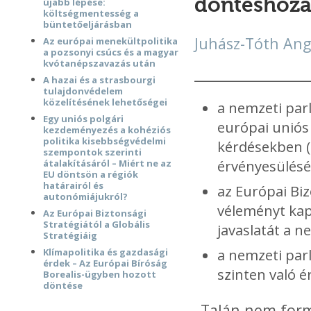
döntéshozat
újabb lépése:
költségmentesség a
büntetőeljárásban
Juhász-Tóth Ang
Az európai menekültpolitika
a pozsonyi csúcs és a magyar
kvótanépszavazás után
__________________
A hazai és a strasbourgi
tulajdonvédelem
közelítésének lehetőségei
a nemzeti parl
Egy uniós polgári
európai uniós 
kezdeményezés a kohéziós
politika kisebbségvédelmi
kérdésekben (l
szempontok szerinti
érvényesülésér
átalakításáról – Miért ne az
EU döntsön a régiók
határairól és
az Európai Bi
autonómiájukról?
véleményt kap,
Az Európai Biztonsági
Stratégiától a Globális
javaslatát a 
Stratégiáig
a nemzeti par
Klímapolitika és gazdasági
érdek – Az Európai Bíróság
szinten való 
Borealis-ügyben hozott
döntése
„Talán nem form