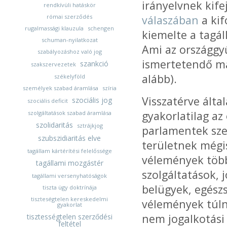
irányelvnek kife
rendkívüli hatáskör
római szerződés
válaszában
a kif
rugalmassági klauzula
schengen
kiemelte a tagá
schuman-nyilatkozat
Ami az országgyű
szabályozáshoz való jog
ismertetendő más
szankció
szakszervezetek
alább).
székelyföld
személyek szabad áramlása
szíria
Visszatérve ált
szociális jog
szociális deficit
gyakorlatilag az
szolgáltatások szabad áramlása
szolidaritás
sztrájkjog
parlamentek szer
szubszidiaritás elve
területnek mégis
tagállam kártérítési felelőssége
vélemények több 
tagállami mozgástér
szolgáltatások, 
tagállami versenyhatóságok
belügyek, egész
tiszta ügy doktrínája
tiszteségtelen kereskedelmi
vélemények túln
gyakorlat
nem jogalkotási 
tisztességtelen szerződési
feltétel