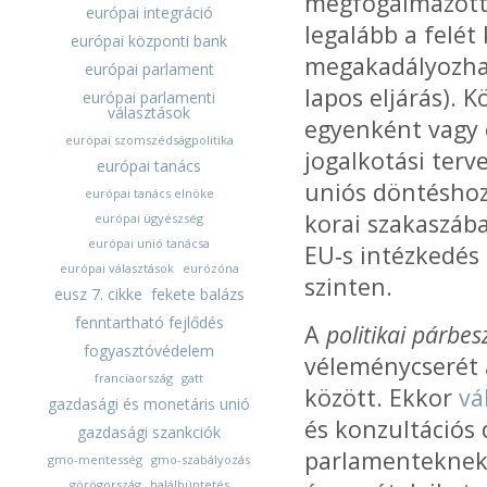
megfogalmazott 
európai integráció
legalább a felét
európai központi bank
megakadályozhat
európai parlament
lapos eljárás).
európai parlamenti
választások
egyenként vagy 
európai szomszédságpolitika
jogalkotási terv
európai tanács
uniós döntéshoza
európai tanács elnöke
korai szakaszába
európai ügyészség
európai unió tanácsa
EU‑s intézkedés
európai választások
eurózóna
szinten.
eusz 7. cikke
fekete balázs
fenntartható fejlődés
A
politikai párbes
fogyasztóvédelem
véleménycserét 
franciaország
gatt
között. Ekkor
vá
gazdasági és monetáris unió
és konzultációs
gazdasági szankciók
parlamenteknek,
gmo-mentesség
gmo-szabályozás
görögország
halálbüntetés