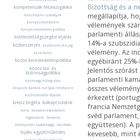
Bizottság és a 
kompetenciák felülvizsgálata
megállapítja, ho
koncessziós szabályok
környezetvédelem
vélemények szám
környezetvédelmi politika
parlamenti állás
kötelezettségszegési eljárás
14%-a szubszidi
közbeszerzés
közbeszerzési jog
vélemény. Az in
közerkölcs
egyébiránt 25%‑
közös kereskedelempolitika
közös kül- és
Jelentős szórást
biztonságpolitika
parlamenti kama
közösségi hűség elve
összes vélemény
központi bankok európai rendszere
köztisztviselői díjazás
érkezett (portu
kreisz brigitta
külkapcsolatok
francia Nemzetgy
kúria
kvótakereskedelem
svéd parlament, 
legitimáció
lenaerts
együttesen). A 
letelepedés szabadsága
likviditás
lojális együttműködés
kevesebb, mint é
magyar állampolgárság