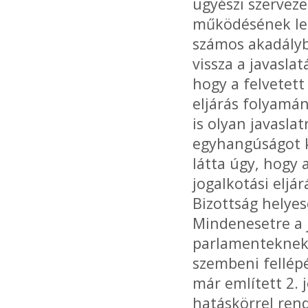
ügyészi szerveze
működésének leh
számos akadályb
vissza a javaslat
hogy a felvetett
eljárás folyamá
is olyan javasla
egyhangúságot k
látta úgy, hogy 
jogalkotási elj
Bizottság helyes
Mindenesetre a 
parlamenteknek 
szembeni fellépé
már említett 2. 
hatáskörrel rend