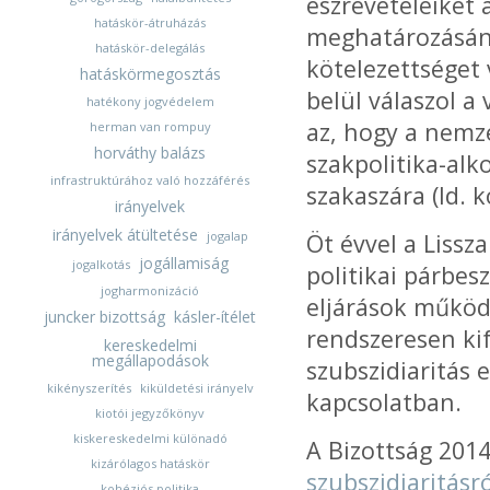
észrevételeiket
hatáskör-átruházás
meghatározásána
hatáskör-delegálás
kötelezettséget
hatáskörmegosztás
belül válaszol a
hatékony jogvédelem
az, hogy a nemz
herman van rompuy
horváthy balázs
szakpolitika-alk
infrastruktúrához való hozzáférés
szakaszára (ld.
irányelvek
irányelvek átültetése
jogalap
Öt évvel a Lissz
jogállamiság
jogalkotás
politikai párbes
jogharmonizáció
eljárások működ
juncker bizottság
kásler-ítélet
rendszeresen kif
kereskedelmi
megállapodások
szubszidiaritás 
kikényszerítés
kiküldetési irányelv
kapcsolatban.
kiotói jegyzőkönyv
kiskereskedelmi különadó
A Bizottság 2014
kizárólagos hatáskör
szubszidiaritásr
kohéziós politika