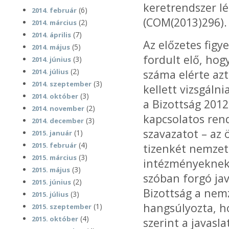
keretrendszer lé
(6)
2014. február
(COM(2013)296).
(2)
2014. március
(7)
2014. április
Az előzetes figy
(5)
2014. május
fordult elő, hog
(3)
2014. június
(2)
2014. július
száma elérte azt
(3)
2014. szeptember
kellett vizsgáln
(3)
2014. október
a Bizottság 201
(2)
2014. november
kapcsolatos rend
(3)
2014. december
szavazatot – az 
(1)
2015. január
(4)
2015. február
tizenkét nemzet
(3)
2015. március
intézményeknek 
(3)
2015. május
szóban forgó jav
(2)
2015. június
Bizottság a nem
(3)
2015. július
hangsúlyozta, ho
(1)
2015. szeptember
(4)
2015. október
szerint a javasl