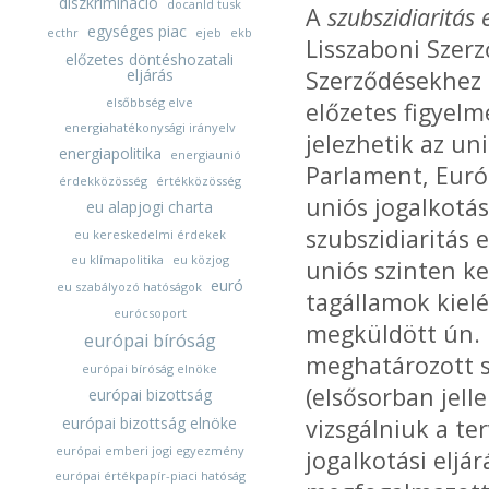
diszkrimináció
docanld tusk
A
szubszidiaritás
egységes piac
ecthr
ejeb
ekb
Lisszaboni Szerz
előzetes döntéshozatali
eljárás
Szerződésekhez 
elsőbbség elve
előzetes figyel
energiahatékonysági irányelv
jelezhetik az u
energiapolitika
energiaunió
Parlament, Európ
érdekközösség
értékközösség
uniós jogalkotá
eu alapjogi charta
szubszidiaritás 
eu kereskedelmi érdekek
eu klímapolitika
eu közjog
uniós szinten ke
euró
eu szabályozó hatóságok
tagállamok kielé
eurócsoport
megküldött ún. 
európai bíróság
meghatározott s
európai bíróság elnöke
(elsősorban jell
európai bizottság
európai bizottság elnöke
vizsgálniuk a ter
európai emberi jogi egyezmény
jogalkotási eljá
európai értékpapír-piaci hatóság