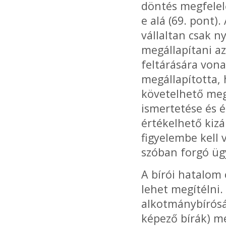
döntés megfelel
e alá (69. pont).
vállaltan csak n
megállapítani a
feltárására von
megállapította
követelhető meg 
ismertetése és é
értékelhető kiz
figyelembe kell 
szóban forgó üg
A bírói hatalom
lehet megítélni.
alkotmánybírósá
képező bírák) m