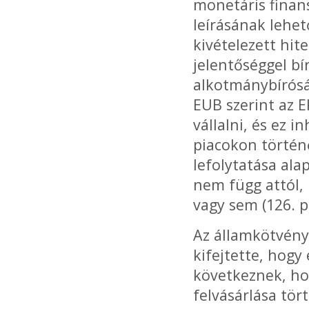
monetáris finan
leírásának lehet
kivételezett hite
jelentőséggel bí
alkotmánybíróság
EUB szerint az 
vállalni, és ez 
piacokon történ
lefolytatása ala
nem függ attól, 
vagy sem (126. p
Az államkötvény
kifejtette, hogy
következnek, ho
felvásárlása tör