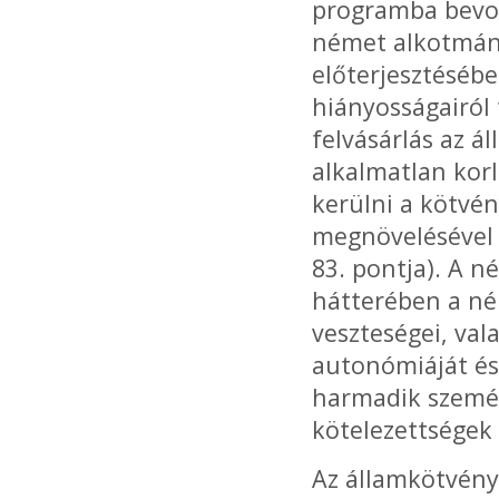
programba bevon
német alkotmány
előterjesztésébe
hiányosságairól 
felvásárlás az á
alkalmatlan korl
kerülni a kötvé
megnövelésével 
83. pontja). A 
hátterében a né
veszteségei, val
autonómiáját és
harmadik személ
kötelezettségek i
Az államkötvény