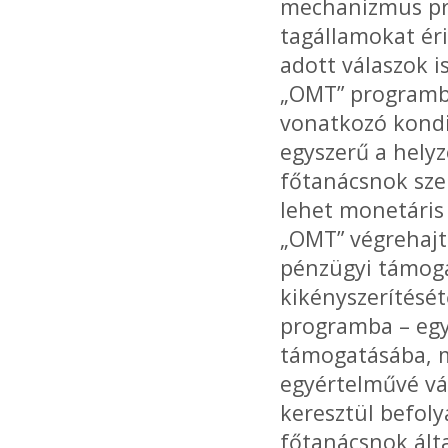
mechanizmus pro
tagállamokat ér
adott válaszok i
„OMT” programbó
vonatkozó kondi
egyszerű a helyz
főtanácsnok sze
lehet monetáris 
„OMT” végrehajt
pénzügyi támoga
kikényszerítésé
programba – egy
támogatásába, m
egyértelművé vá
keresztül befoly
főtanácsnok ált