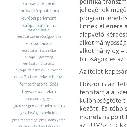
politika transz
európai integráció
jellegének megő
európai központi bank
program lehetős
európai parlament
Ennek ellenére 
európai parlamenti
választások
alapvető kérdése
európai szomszédságpolitika
alkotmányossága
európai tanács
alkotmányjog – 
európai tanács elnöke
európai ügyészség
bíróságok és az 
európai unió tanácsa
Az ítélet kapcsá
európai választások
eurózóna
eusz 7. cikke
fekete balázs
Először is az ít
fenntartható fejlődés
fenntartja a Sze
fogyasztóvédelem
különbségtételt 
franciaország
gatt
gazdasági és monetáris unió
között. Ez több
gazdasági szankciók
monetáris politi
gmo-mentesség
gmo-szabályozás
az EUMSz 3. cikk
görögország
halálbüntetés