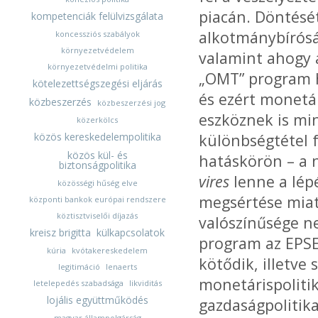
piacán. Döntésé
kompetenciák felülvizsgálata
alkotmánybíróság
koncessziós szabályok
környezetvédelem
valamint ahogy 
környezetvédelmi politika
„OMT” program h
kötelezettségszegési eljárás
és ezért monetár
közbeszerzés
közbeszerzési jog
eszköznek is mi
közerkölcs
közös kereskedelempolitika
különbségtétel 
közös kül- és
hatáskörön – a 
biztonságpolitika
vires
lenne a lép
közösségi hűség elve
megsértése miat
központi bankok európai rendszere
köztisztviselői díjazás
valószínűsége n
kreisz brigitta
külkapcsolatok
program az EPSE
kúria
kvótakereskedelem
kötődik, illetve 
legitimáció
lenaerts
monetárispolitik
letelepedés szabadsága
likviditás
lojális együttműködés
gazdaságpolitik
magyar állampolgárság