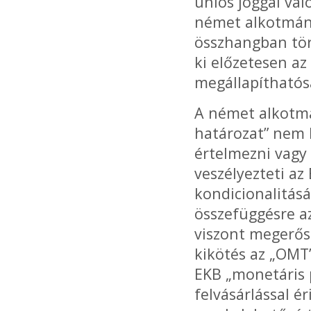
uniós joggal val
német alkotmány
összhangban tör
ki előzetesen a
megállapíthatós
A német alkotmán
határozat” nem 
értelmezni vagy
veszélyezteti a
kondicionalitásá
összefüggésre a
viszont megerősí
kikötés az „OMT”
EKB „monetáris 
felvásárlással é