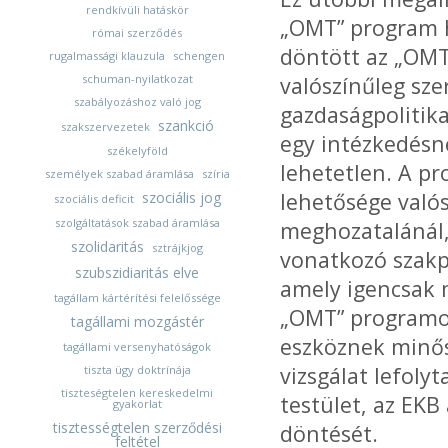
rendkívüli hatáskör
„OMT” program h
római szerződés
döntött az „OMT
rugalmassági klauzula
schengen
schuman-nyilatkozat
valószínűleg sze
szabályozáshoz való jog
gazdaságpolitika
szankció
szakszervezetek
egy intézkedésn
székelyföld
lehetetlen. A pr
személyek szabad áramlása
szíria
lehetősége valós
szociális jog
szociális deficit
szolgáltatások szabad áramlása
meghozatalánál, 
szolidaritás
sztrájkjog
vonatkozó szakpo
szubszidiaritás elve
amely igencsak 
tagállam kártérítési felelőssége
„OMT” programot 
tagállami mozgástér
eszköznek minősí
tagállami versenyhatóságok
vizsgálat lefolyt
tiszta ügy doktrínája
tiszteségtelen kereskedelmi
testület, az EKB
gyakorlat
tisztességtelen szerződési
döntését.
feltétel