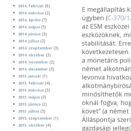
(6)
2014. február
E megállapítás k
(2)
2014. március
ügyben (
C-370/1
(7)
2014. április
az ESM eszközei
(5)
2014. május
eszközöknek, miv
(3)
2014. június
(2)
2014. július
stabilitását. E
(3)
2014. szeptember
következetesen 
(3)
2014. október
a monetáris poli
(2)
2014. november
német alkotmán
(3)
2014. december
levonva hivatkoz
(1)
2015. január
(4)
2015. február
alkotmánybírósá
(3)
2015. március
minősíthetők mo
(3)
2015. május
oknál fogva, hog
(2)
2015. június
követ” (a német 
(3)
2015. július
(1)
Álláspontja sze
2015. szeptember
(4)
2015. október
gazdasági jelleg