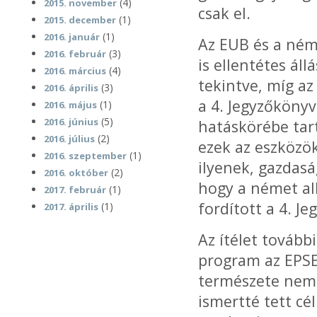
(4)
2015. november
csak el.
(1)
2015. december
(1)
2016. január
Az EUB és a ném
(3)
2016. február
is ellentétes ál
(4)
2016. március
tekintve, míg az
(3)
2016. április
a 4. Jegyzőkönyv
(1)
2016. május
(5)
2016. június
hatáskörébe tar
(2)
2016. július
ezek az eszközö
(1)
2016. szeptember
ilyenek, gazdasá
(2)
2016. október
hogy a német al
(1)
2017. február
fordított a 4. J
(1)
2017. április
Az ítélet tovább
program az EPSE
természete nem 
ismertté tett cé