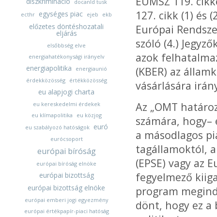
EUMSZ 119. cikk
diszkrimináció
docanld tusk
127. cikk (1) és
egységes piac
ecthr
ejeb
ekb
előzetes döntéshozatali
Európai Rendsze
eljárás
szóló (4.) Jegyz
elsőbbség elve
azok felhatalma
energiahatékonysági irányelv
energiapolitika
(KBER) az állam
energiaunió
érdekközösség
értékközösség
vásárlására irán
eu alapjogi charta
Az „OMT határoz
eu kereskedelmi érdekek
eu klímapolitika
eu közjog
számára, hogy– 
euró
eu szabályozó hatóságok
a másodlagos pi
eurócsoport
tagállamoktól, a
európai bíróság
(EPSE) vagy az E
európai bíróság elnöke
fegyelmező kiiga
európai bizottság
európai bizottság elnöke
program megindí
európai emberi jogi egyezmény
dönt, hogy ez a
európai értékpapír-piaci hatóság