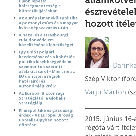
államkötvén
újabb lépése:
költségmentesség a
észrevétele
büntetőeljárásban
Az európai menekültpolitika
hozott ítéle
a pozsonyi csúcs és a magyar
kvótanépszavazás után
A hazai és a strasbourgi
tulajdonvédelem
közelítésének lehetőségei
Egy uniós polgári
kezdeményezés a kohéziós
politika kisebbségvédelmi
Darinka
szempontok szerinti
átalakításáról – Miért ne az
EU döntsön a régiók
Szép Viktor (ford
határairól és
autonómiájukról?
Varju Márton
(s
Az Európai Biztonsági
Stratégiától a Globális
Stratégiáig
__________________
Klímapolitika és gazdasági
érdek – Az Európai Bíróság
2015. június 16
Borealis-ügyben hozott
döntése
régóta várt ítél