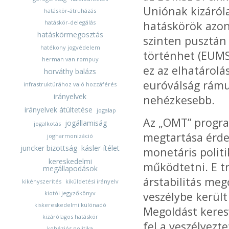
Uniónak kizáról
hatáskör-átruházás
hatáskör-delegálás
hatáskörök azon
hatáskörmegosztás
szinten pusztán 
hatékony jogvédelem
történhet (EUMSz
herman van rompuy
ez az elhatárolá
horváthy balázs
euróválság rámu
infrastruktúrához való hozzáférés
irányelvek
nehézkesebb.
irányelvek átültetése
jogalap
Az „OMT” program
jogállamiság
jogalkotás
megtartása érde
jogharmonizáció
juncker bizottság
kásler-ítélet
monetáris politi
kereskedelmi
működtetni. E t
megállapodások
árstabilitás me
kikényszerítés
kiküldetési irányelv
kiotói jegyzőkönyv
veszélybe kerül
kiskereskedelmi különadó
Megoldást keres
kizárólagos hatáskör
fel a veszélyez
kohéziós politika