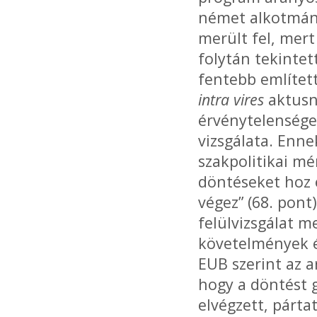
német alkotmány
merült fel, mert
folytán tekintet
fentebb említett
intra vires
aktusn
érvénytelensége
vizsgálata. Enne
szakpolitikai mé
döntéseket hoz é
végez” (68. pont
felülvizsgálat m
követelmények é
EUB szerint az 
hogy a döntést g
elvégzett, párta