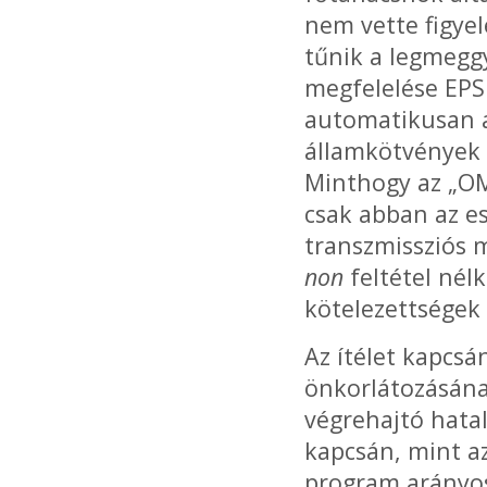
nem vette figye
tűnik a legmegg
megfelelése EPS
automatikusan a
államkötvények v
Minthogy az „OMT
csak abban az es
transzmissziós
non
feltétel nél
kötelezettségek 
Az ítélet kapcs
önkorlátozásána
végrehajtó hatal
kapcsán, mint a
program arányos