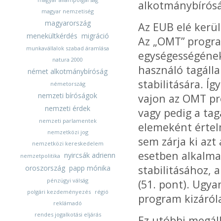
alkotmánybíróság
magyar nemzetiség
magyarország
Az EUB elé kerü
menekültkérdés
migráció
Az „OMT” program
munkavállalok szabad áramlása
egységességének
natura 2000
használó tagáll
német alkotmánybíróság
stabilitására. Í
németország
nemzeti bíróságok
vajon az OMT pr
nemzeti érdek
vagy pedig a tag
nemzeti parlamentek
elemeként értel
nemzetközi jog
sem zárja ki azt
nemzetközi kereskedelem
esetben alkalma
nyircsák adrienn
nemzetpolitika
stabilitásához, 
oroszország
papp mónika
pénzügyi válság
(51. pont). Ugy
polgári kezdeményezés
régió
program kizáról
reklámadó
rendes jogalkotási eljárás
Ez utóbbi megáll