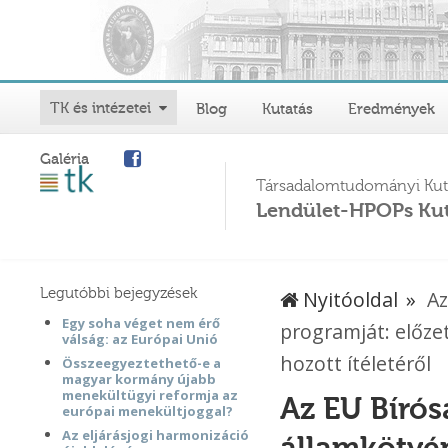
TK és intézetei
Blog
Kutatás
Eredmények
Galéria
Társadalomtudományi Kut
Lendület-HPOPs Kut
Legutóbbi bejegyzések
Nyitóoldal
Az
Egy soha véget nem érő
programját: előzet
válság: az Európai Unió
hozott ítéletéről
Összeegyeztethető-e a
magyar kormány újabb
menekültügyi reformja az
Az EU Bírós
európai menekültjoggal?
Az eljárásjogi harmonizáció