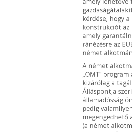
amely lehetővé 
gazdaságátalakít
kérdése, hogy a
konstrukciót az
amely garantálná
ránézésre az EU
német alkotmány
A német alkotmá
„OMT” program a
kizárólag a tagá
Álláspontja sze
államadósság ön
pedig valamilyen
megengedhető az
(a német alkotm