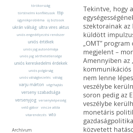
törökország
Tekintve, hogy a
ttip
történelmi konfliktusok
egységességének
ügynökprobléma
új biztosok
szektorainak az 
ukrán válság
ultra vires aktus
küldött impulzus
uniós engedélyezési rendszer
uniós értékek
„OMT” program cé
uniós jog autonómiája
megjelent – mone
uniós jog sérthetetlensége
Amennyiben az 
uniós kereskedelmi érdekek
kommunikációs c
uniós polgárság
nem lenne lépes 
uniós válságkezelés
válság
varju márton
veszélybe kerüln
végrhajtás
verseny szabadsága
soron pedig az E
versenyjog
versenyképesség
veszélybe kerülh
vető gábor
vincze attila
monetáris polit
wto
vitarendezés
gazdaságpolitika
közvetett hatáso
Archívum