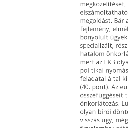
megközelítését, 
elszámoltatható 
megoldást. Bár 
fejlemény, elmél
bonyolult ügyek
specializált, ré
hatalom önkorlá
mert az EKB oly
politikai nyomá
feladatai által 
(40. pont). Az e
összefüggéseit t
önkorlátozás. Lü
olyan bírói dön
visszás ügy, még