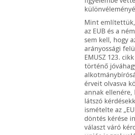
figyelembe vetté
különvéleményé
Mint említettük
az EUB és a ném
sem kell, hogy a
arányossági felü
EMUSZ 123. cikk 
történő jóváhagy
alkotmánybírósá
érveit olvasva 
annak ellenére,
látszó kérdések
ismételte az „EU
döntés kérése i
választ váró ké