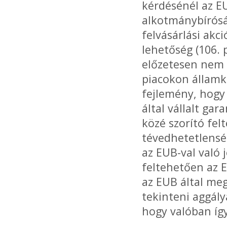
kérdésénél az EU
alkotmánybírósá
felvásárlási akc
lehetőség (106. 
előzetesen nem 
piacokon államk
fejlemény, hogy 
által vállalt ga
közé szorító fe
tévedhetetlens
az EUB-val való 
feltehetően az E
az EUB által me
tekinteni aggály
hogy valóban íg