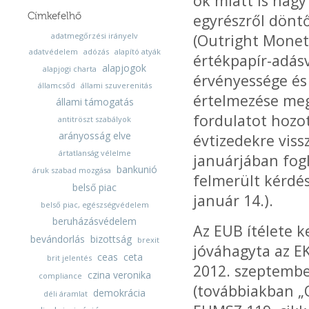
ok miatt is nagy
Címkefelhő
egyrészről dönt
adatmegőrzési irányelv
(Outright Monet
adatvédelem
adózás
alapító atyák
értékpapír-adás
alapjogok
alapjogi charta
érvényessége és
államcsőd
állami szuverenitás
értelmezése megí
állami támogatás
fordulatot hozo
antitröszt szabályok
arányosság elve
évtizedekre vis
ártatlanság vélelme
januárjában fog
bankunió
áruk szabad mozgása
felmerült kérdés
belső piac
január 14.).
belső piac, egészségvédelem
beruházásvédelem
Az EUB ítélete k
bevándorlás
bizottság
brexit
jóváhagyta az E
ceas
ceta
brit jelentés
2012. szeptembe
czina veronika
compliance
(továbbiakban „
demokrácia
déli áramlat